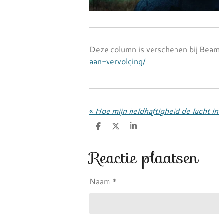
Deze column is verschenen bij Bea
aan-vervolging/
«
D
D
S
e
e
h
l
e
a
Reactie plaatsen
e
l
r
n
e
Naam *