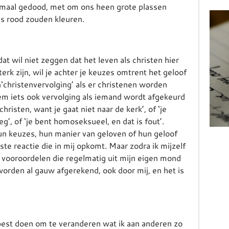
emaal gedood, met om ons heen grote plassen
ls rood zouden kleuren.
at wil niet zeggen dat het leven als christen hier
sterk zijn, wil je achter je keuzes omtrent het geloof
en‘christenvervolging’ als er christenen worden
 iets ook vervolging als iemand wordt afgekeurd
hristen, want je gaat niet naar de kerk’, of ‘je
eg’, of ‘je bent homoseksueel, en dat is fout’.
n keuzes, hun manier van geloven of hun geloof
erste reactie die in mij opkomt. Maar zodra ik mijzelf
e vooroordelen die regelmatig uit mijn eigen mond
orden al gauw afgerekend, ook door mij, en het is
jn best doen om te veranderen wat ik aan anderen zo