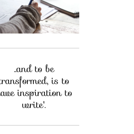
..and to be
transformed, is to
ave inspiration to
write'.