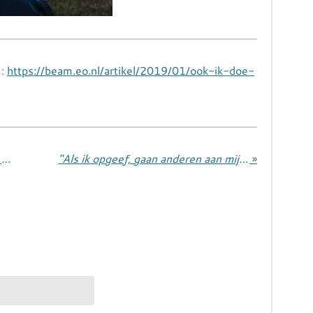
m:
https://beam.eo.nl/artikel/2019/01/ook-ik-doe-
Hoe mijn heldhaftigheid de lucht in knalde en verdween
"Als ik opgeef, gaan anderen aan mijn geloof twijfelen..."
»