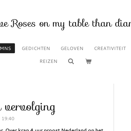
ave Roses on my table than dia
UMNS
GEDICHTEN
GELOVEN
CREATIVITEIT
REIZEN
 vervolging
m 19:40
r. Over krap 4 uur proost Nederland op het