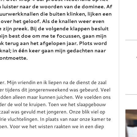
en luister naar de woorden van de dominee. Af
vuurwerkknallen die buiten klinken, lijken een
ver het geloof. Als de knallen weer even
e zijn preek. Bij de volgende klappen besluit
 mijn best doe om me te focussen, gaan mijn
k terug aan het afgelopen jaar. Plots word
knal; in één keer gaan mijn gedachten naar
r ontmoette.
. Mijn vriendin en ik liepen na de dienst de zaal
t er tijdens dit jongerenweekend was gebeurd. Veel
adden alleen maar kunnen juichen. We voelden ons
der de wol te kruipen. Toen we het slaapgebouw
aal was gevuld met jongeren. Onze blik viel op
drie vluchtelingen. In plaats van naar onze kamer te
open. Voor we het wisten raakten we in een diep