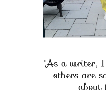
'As a writer, I
others are s
about t