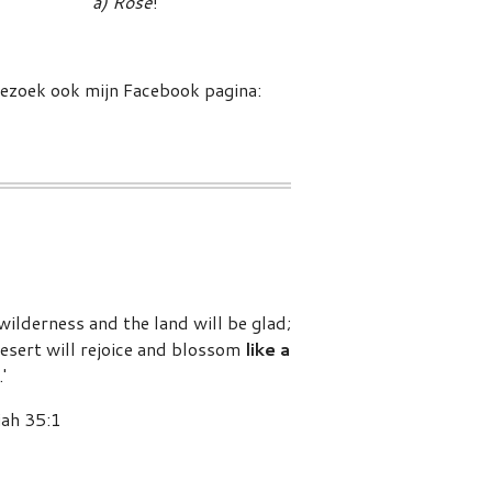
a)
Rose
!
ezoek ook mijn Facebook pagina:
wilderness and the land will be glad;
esert will rejoice and blossom
like a
.'
iah 35:1