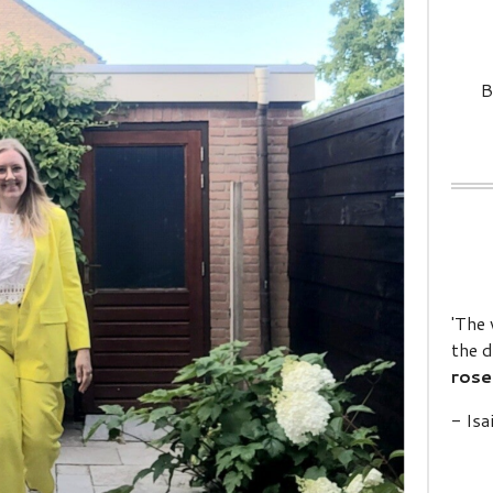
B
'The 
the d
rose
- Isa