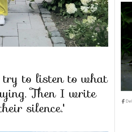
 try to listen to what
aying. Then I write
De
heir silence.'