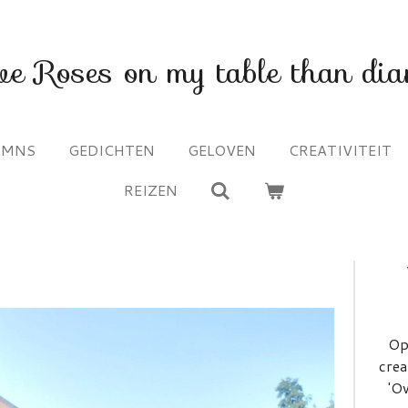
ve Roses on my table than di
UMNS
GEDICHTEN
GELOVEN
CREATIVITEIT
REIZEN
Op
crea
'Ov