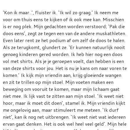
‘Kon ik maar..’, fluister ik. ‘Ik wil zo graag.’ Ik neem me
voor om thuis eens te kijken of ik ook mee kan. Misschien
is er nog plek. Mijn gedachten worden verstoord; ‘Pak die
doos eens’, zegt ze tegen een van de andere muskathleten.
Even later rent ze het podium af om zelf de doos te halen.
Als ze terugkomt, glundert ze. ‘Er kunnen natuurlijk nooit
genoeg kinderen gered worden. Ik heb hier nog een doos
vol met shirts. Als je je geroepen voelt, dan hebben is een
van deze shirts voor jou. Het is nu je kans om naar voren te
komen.’ Ik kijk mijn vriendin aan, krijg gloeiende wangen
en zit te trillen op mijn stoel. Mijn voeten maken een
beweging om vooruit te komen, maar mijn lichaam gaat
niet mee. Ik lijk vast te zitten aan mijn stoel. ‘Ik weet niet
hoor, maar ik moet dit doen’, stamel ik. Mijn vriendin kijkt
me ongelovig aan, maar stimuleert me meteen. ‘Ik durf
niet’, kan ik nog net uitbrengen. ‘Ik weet niet wat iedereen
ervan gaat denken. Het is ook wel heel veel geld’. Mijn hele