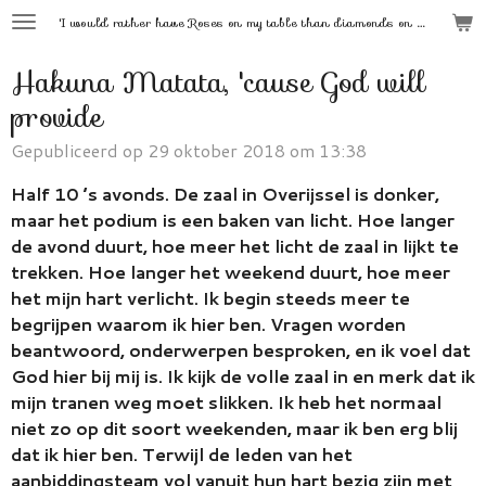
'
I would rather have Roses on my table than diamonds on my neck.'
Ga
direct
Hakuna Matata, 'cause God will
naar
de
provide
hoofdinhoud
Gepubliceerd op 29 oktober 2018 om 13:38
Half 10 ’s avonds. De zaal in Overijssel is donker,
maar het podium is een baken van licht. Hoe langer
de avond duurt, hoe meer het licht de zaal in lijkt te
trekken. Hoe langer het weekend duurt, hoe meer
het mijn hart verlicht. Ik begin steeds meer te
begrijpen waarom ik hier ben. Vragen worden
beantwoord, onderwerpen besproken, en ik voel dat
God hier bij mij is. Ik kijk de volle zaal in en merk dat ik
mijn tranen weg moet slikken. Ik heb het normaal
niet zo op dit soort weekenden, maar ik ben erg blij
dat ik hier ben. Terwijl de leden van het
aanbiddingsteam vol vanuit hun hart bezig zijn met