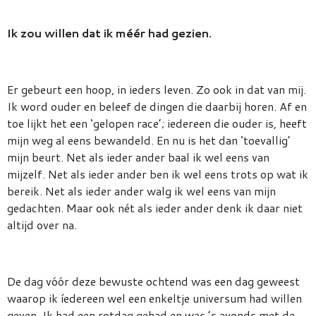
Ik zou willen dat ik méér had gezien.
Er gebeurt een hoop, in ieders leven. Zo ook in dat van mij.
Ik word ouder en beleef de dingen die daarbij horen. Af en
toe lijkt het een ‘gelopen race’; iedereen die ouder is, heeft
mijn weg al eens bewandeld. En nu is het dan ‘toevallig’
mijn beurt. Net als ieder ander baal ik wel eens van
mijzelf. Net als ieder ander ben ik wel eens trots op wat ik
bereik. Net als ieder ander walg ik wel eens van mijn
gedachten. Maar ook nét als ieder ander denk ik daar niet
altijd over na.
De dag vóór deze bewuste ochtend was een dag geweest
waarop ik íedereen wel een enkeltje universum had willen
geven. Ik had een rotdag gehad en was ’s avonds met de