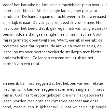
Vanaf het karaoke balkon schalt muziek het plein over. Uit
iedere keel klinkt: ‘All the single ladies, now put your
hands up.’ De handen gaan de lucht weer in. Ik sta ernaast,
en ik kijk ernaar. De vorige jaren deed ik vrolijk mee. Nu
niet, door het beeld dat ik gekregen heb van ‘single zijn’. Ik
ben inmiddels dan geen single meer, maar het heeft ook
mij regelmatig doen twijfelen. Want, eerlijk is eerlijk: de
reclames over datingsites, de artikelen over relaties, de
insta-posts over perfect verliefde stelletjes met kleffe
onderschriften.. Ze leggen een enorme druk op het
hebben van een relatie.
En nee: ik kan niet zeggen dat het hebben van een relatie
niet fijn is. Ik kan wél zeggen dat er met ‘single zijn’ niets
mis is. God heeft ervoor gekozen om ons niet geboren te
laten worden met onze toekomstige partner aan onze
hand, maar alleen. Blijkbaar wíl Hij dat we een tijdje single