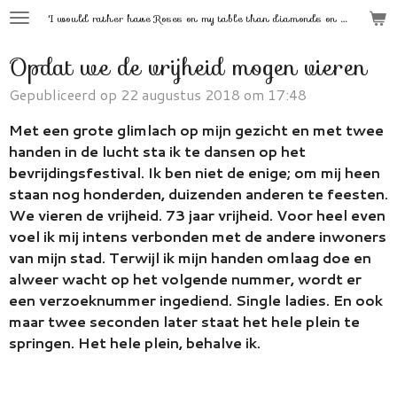
'
I would rather have Roses on my table than diamonds on my neck.'
Ga
direct
Opdat we de vrijheid mogen vieren
naar
de
Gepubliceerd op 22 augustus 2018 om 17:48
hoofdinhoud
Met een grote glimlach op mijn gezicht en met twee
handen in de lucht sta ik te dansen op het
bevrijdingsfestival. Ik ben niet de enige; om mij heen
staan nog honderden, duizenden anderen te feesten.
We vieren de vrijheid. 73 jaar vrijheid. Voor heel even
voel ik mij intens verbonden met de andere inwoners
van mijn stad. Terwijl ik mijn handen omlaag doe en
alweer wacht op het volgende nummer, wordt er
een verzoeknummer ingediend. Single ladies. En ook
maar twee seconden later staat het hele plein te
springen. Het hele plein, behalve ik.