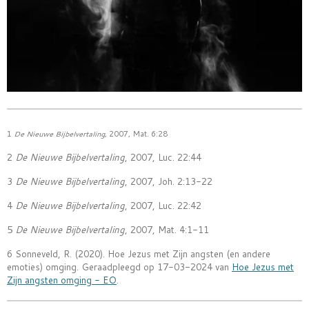
1
De Nieuwe Bijbelvertaling
, 2007, Mat.
6:28
2
De Nieuwe Bijbelvertaling
, 2007, Luc. 22:44
3
De Nieuwe Bijbelvertaling
, 2007, Joh. 2:13-22
4
De Nieuwe Bijbelvertaling
, 2007, Luc. 22:42
5
De Nieuwe Bijbelvertaling
, 2007, Mat. 4:1-11
6 Sonneveld, R. (2020). Hoe Jezus met Zijn angsten (en andere
emoties) omging. Geraadpleegd op 17-03-2024 van
Hoe Jezus met
Zijn angsten omging - EO
.