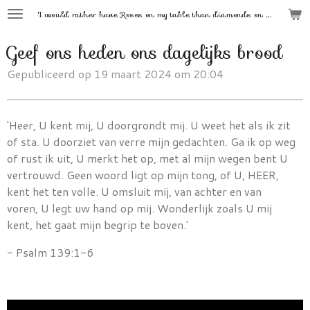
'
I would rather have Roses on my table than diamonds on my neck.'
Ga
direct
Geef ons heden ons dagelijks brood
naar
de
Gepubliceerd op 19 maart 2024 om 20:04
hoofdinhoud
'Heer, U kent mij, U doorgrondt mij.
U weet het als ik zit
of sta. U doorziet van verre mijn gedachten.
Ga ik op weg
of rust ik uit, U merkt het op,
met al mijn wegen bent U
vertrouwd. Geen woord ligt op mijn tong, of U,
HEER
,
kent het ten volle.
U omsluit mij, van achter en van
voren,
U legt uw hand op mij.
Wonderlijk zoals U mij
kent,
het gaat mijn begrip te boven.'
- Psalm 139:1-6