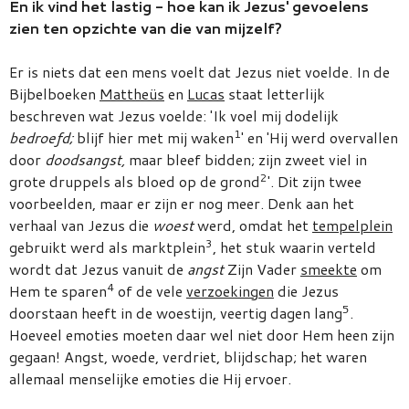
En ik vind het lastig - hoe kan ik Jezus' gevoelens
zien ten opzichte van die van mijzelf?
Er is niets dat een mens voelt dat Jezus niet voelde. In de
Bijbelboeken
Mattheüs
en
Lucas
staat letterlijk
beschreven wat Jezus voelde: 'Ik voel mij dodelijk
1
bedroefd;
blijf hier met mij waken
' en 'Hij werd overvallen
door
doodsangst,
maar bleef bidden; zijn zweet viel in
2
grote druppels als bloed op de grond
'. Dit zijn twee
voorbeelden, maar er zijn er nog meer. Denk aan het
verhaal van Jezus die
woest
werd, omdat het
tempelplein
3
gebruikt werd als marktplein
, het stuk waarin verteld
wordt dat Jezus vanuit de
angst
Zijn Vader
smeekte
om
4
Hem te sparen
of de vele
verzoekingen
die Jezus
5
doorstaan heeft in de woestijn, veertig dagen lang
.
Hoeveel emoties moeten daar wel niet door Hem heen zijn
gegaan! Angst, woede, verdriet, blijdschap; het waren
allemaal menselijke emoties die Hij ervoer.