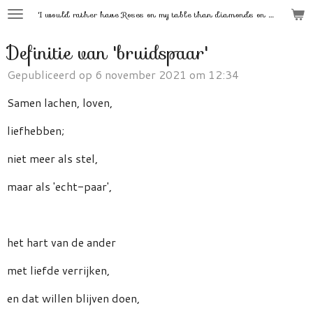
'
I would rather have Roses on my table than diamonds on my neck.'
Ga
direct
Definitie van 'bruidspaar'
naar
de
Gepubliceerd op 6 november 2021 om 12:34
hoofdinhoud
Samen lachen, loven,
liefhebben;
niet meer als stel,
maar als 'echt-paar',
het hart van de ander
met liefde verrijken,
en dat willen blijven doen,