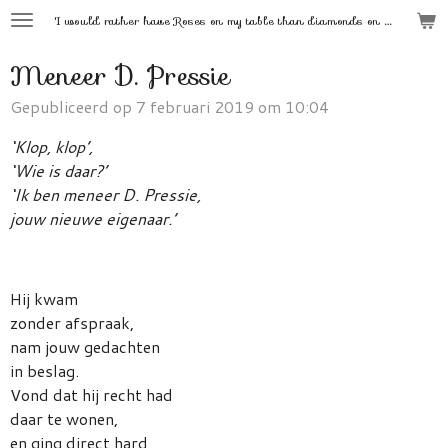
'
I would rather have Roses on my table than diamonds on my neck.'
Ga
direct
Meneer D. Pressie
naar
de
Gepubliceerd op 7 februari 2019 om 10:04
hoofdinhoud
‘Klop, klop’,
‘Wie is daar?’
‘Ik ben meneer D. Pressie,
jouw nieuwe eigenaar.’
Hij kwam
zonder afspraak,
nam jouw gedachten
in beslag.
Vond dat hij recht had
daar te wonen,
en ging direct hard