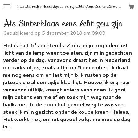
'
I would rather have Roses on my table than diamonds on my neck.'
Ga
direct
Als Sinterklaas eens écht zou zijn
naar
de
Gepubliceerd op 5 december 2018 om 09:00
hoofdinhoud
Het is half 6 ’s ochtends. Zodra mijn oogleden het
licht van de lamp weer toelaten, zijn mijn gedachten
verder op de dag. Vanavond draait het in Nederland
om cadeautjes, zoals altijd op 5 december. Ik draai
me nog eens om en laat mijn blik rusten op de
jutezak die al een tijdje klaarligt. Hoewel ik erg naar
vanavond uitkijk, knaagt er iets vanbinnen. Ik gooi
mijn dekens van me af en zoek mijn weg naar de
badkamer. In de hoop het gevoel weg te wassen,
steek ik mijn gezicht onder de koude kraan. Helaas.
Het werkt niet, en het gevoel volgt me mee de dag
in…