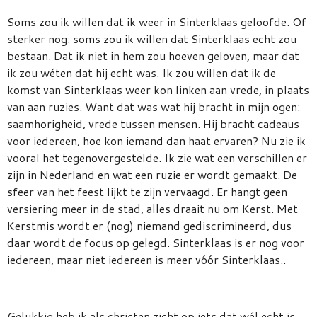
Soms zou ik willen dat ik weer in Sinterklaas geloofde. Of
sterker nog: soms zou ik willen dat Sinterklaas echt zou
bestaan. Dat ik niet in hem zou hoeven geloven, maar dat
ik zou wéten dat hij echt was. Ik zou willen dat ik de
komst van Sinterklaas weer kon linken aan vrede, in plaats
van aan ruzies. Want dat was wat hij bracht in mijn ogen:
saamhorigheid, vrede tussen mensen. Hij bracht cadeaus
voor iedereen, hoe kon iemand dan haat ervaren? Nu zie ik
vooral het tegenovergestelde. Ik zie wat een verschillen er
zijn in Nederland en wat een ruzie er wordt gemaakt. De
sfeer van het feest lijkt te zijn vervaagd. Er hangt geen
versiering meer in de stad, alles draait nu om Kerst. Met
Kerstmis wordt er (nog) niemand gediscrimineerd, dus
daar wordt de focus op gelegd. Sinterklaas is er nog voor
iedereen, maar niet iedereen is meer vóór Sinterklaas..
Gelukkig heb ik als christen zicht op iets dat wél echt is,